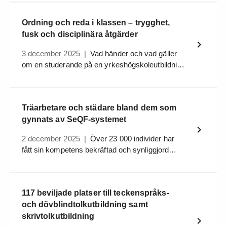
inte ser saker riktigt så långsiktigt tycker jag att
det gick snabbt att vara med och ta fram en
Ordning och reda i klassen – trygghet,
utbildning inom yrkeshögskolan, säger Fredrik
fusk och disciplinära åtgärder
Sundlöf på Nynas AB.
3 december 2025
|
Vad händer och vad gäller
om en studerande på en yrkeshögskoleutbildning
ertappas med att ha fuskat?
Träarbetare och städare bland dem som
gynnats av SeQF-systemet
2 december 2025
|
Över 23 000 individer har
fått sin kompetens bekräftad och synliggjord
genom ett kvalifikationsbevis sedan Sveriges
referensram för kvalifikationer infördes år 2015.
117 beviljade platser till teckenspråks-
och dövblindtolkutbildning samt
skrivtolkutbildning