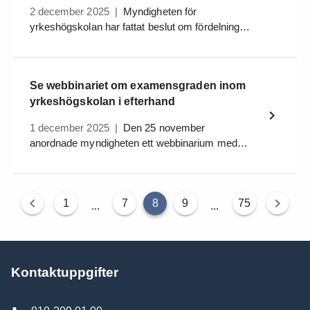
2 december 2025
|
Myndigheten för
yrkeshögskolan har fattat beslut om fördelning
av statsbidrag för utbildningar till
teckenspråkstolk och dövblindtolk samt
skrivtolk.
Se webbinariet om examensgraden inom
yrkeshögskolan i efterhand
1 december 2025
|
Den 25 november
anordnade myndigheten ett webbinarium med
fokus på examensgraden inom yrkeshögskolan.
Nu finns en inspelad version av webbinariet.
1
7
8
9
75
...
...
Kontaktuppgifter