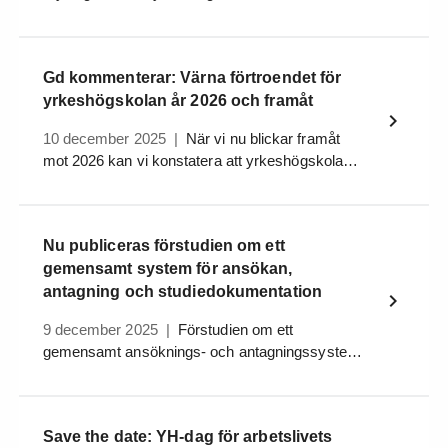
ansökningsomgång om studiestödsplatser för
konst- och kulturutbildningar.
Gd kommenterar: Värna förtroendet för
yrkeshögskolan år 2026 och framåt
10 december 2025
|
När vi nu blickar framåt
mot 2026 kan vi konstatera att yrkeshögskolan
står fortsatt stark. Under det gångna året har vi
fått flera styrkebesked som visar på den
fantastiska utveckling utbildningsformen har
Nu publiceras förstudien om ett
genomgått.
gemensamt system för ansökan,
antagning och studiedokumentation
9 december 2025
|
Förstudien om ett
gemensamt ansöknings- och antagningssystem
samt ett nytt studiedokumentationssystem för
yrkeshögskolan har pågått sedan i våras och
Myndigheten för yrkeshögskolan publicerar idag
Save the date: YH-dag för arbetslivets
sin slutrapport.