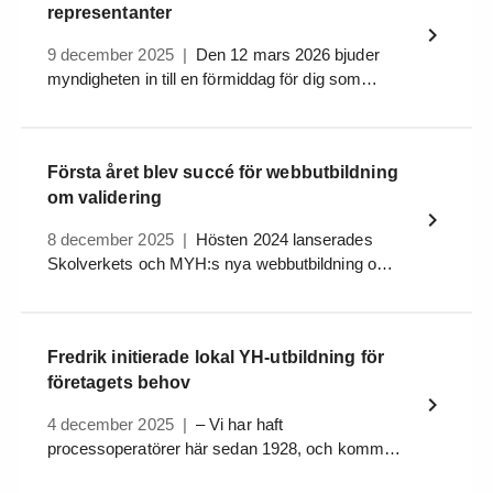
representanter
9 december 2025
|
Den 12 mars 2026 bjuder
myndigheten in till en förmiddag för dig som
representerar arbetslivet i en ledningsgrupp inom
yrkeshögskolan.
Första året blev succé för webbutbildning
om validering
8 december 2025
|
Hösten 2024 lanserades
Skolverkets och MYH:s nya webbutbildning om
validering av tidigare lärande. Över 900 personer
har redan loggat in i den kostnadsfria
utbildningen.
Fredrik initierade lokal YH-utbildning för
företagets behov
4 december 2025
|
– Vi har haft
processoperatörer här sedan 1928, och kommer
säkert att ha det i hundra år till. Även om man