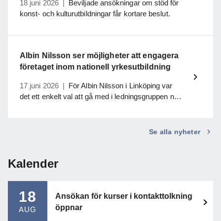
18 juni 2026
|
Beviljade ansökningar om stöd för
konst- och kulturutbildningar får kortare beslut.
Albin Nilsson ser möjligheter att engagera
företaget inom nationell yrkesutbildning
17 juni 2026
|
För Albin Nilsson i Linköping var
det ett enkelt val att gå med i ledningsgruppen när
en nationell yrkesutbildning för första gången
skulle starta inom ställningsbyggnad.
Se alla nyheter
Kalender
18
Ansökan för kurser i kontakttolkning
öppnar
AUG