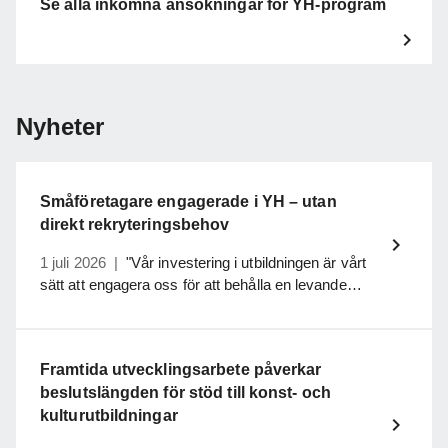
Se alla inkomna ansökningar för YH-program
Nyheter
Småföretagare engagerade i YH – utan
direkt rekryteringsbehov
1 juli 2026
|
"Vår investering i utbildningen är vårt
sätt att engagera oss för att behålla en levande
bygd med stark industri". Så säger Robert och
Gabriella Mellergårdh i Värnamo. De tar emot
studerande från yrkeshögskolan på praktik och
Framtida utvecklingsarbete påverkar
engagerar sig i utbildningens ledningsgrupp, utan
beslutslängden för stöd till konst- och
att ha ett direkt rekryteringsbehov här och nu.
kulturutbildningar