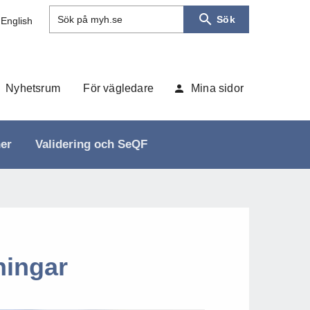
Sök
Sök på myh.se
 English
Nyhetsrum
För vägledare
Mina sidor
ner
Validering och SeQF
ningar