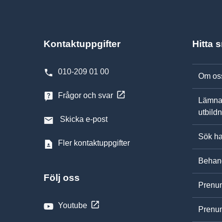
Kontaktuppgifter
Hitta 
010-209 01 00
Om os
Frågor och svar
Lämna
utbild
Skicka e-post
Sök ha
Fler kontaktuppgifter
Behand
Följ oss
Prenum
Youtube
Prenum