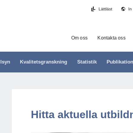
Lättläst
In
Om oss
Kontakta oss
llsyn
Kvalitetsgranskning
Statistik
Publikatio
Hitta aktuella utbild