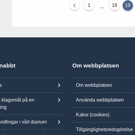
1
18
19
...
snabbt
Om webbplatsen
s
Om webbplatsen
 klagomål på en
Använda webbplatsen
ning
Kakor (cookies)
ndlingar i vårt diarium
Tillgänglighetsredogörelse