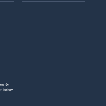
om rör
ets behov