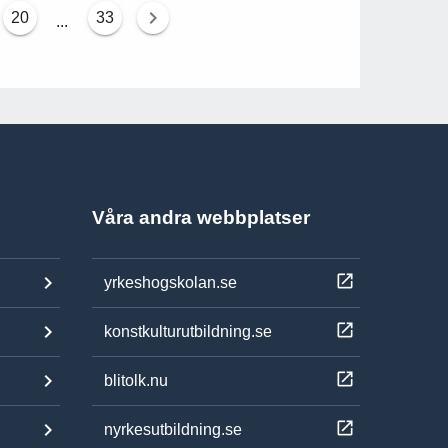
20
33
...
Våra andra webbplatser
yrkeshogskolan.se
konstkulturutbildning.se
blitolk.nu
nyrkesutbildning.se