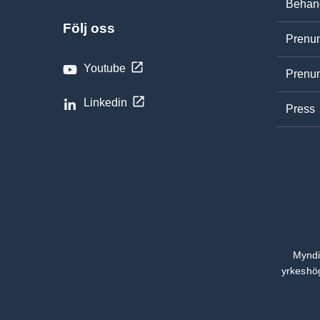
Behand
Följ oss
Prenum
Youtube
Prenum
Linkedin
Press
Myndi
yrkeshög