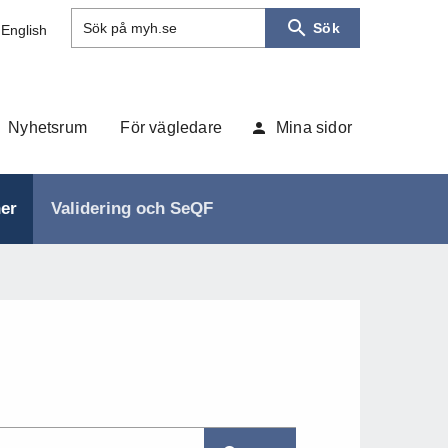
Sök
Sök på myh.se
 English
Nyhetsrum
För vägledare
Mina sidor
ner
Validering och SeQF