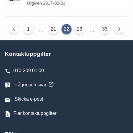
Utgiven 2017-02-01
|
1
21
22
23
33
...
...
Kontaktuppgifter
010-209 01 00
Frågor och svar
Skicka e-post
Fler kontaktuppgifter