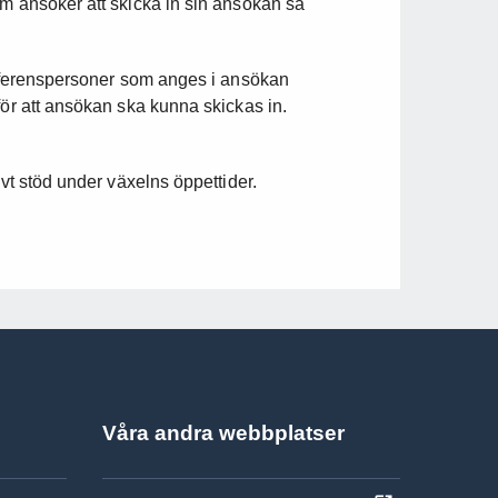
om ansöker att skicka in sin ansökan så
 referenspersoner som anges i ansökan
för att ansökan ska kunna skickas in.
ivt stöd under växelns öppettider.
Våra andra webbplatser