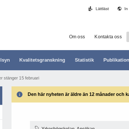
Lättläst
In
Om oss
Kontakta oss
llsyn
Kvalitetsgranskning
Statistik
Publikatio
r stänger 15 februari
Den här nyheten är äldre än 12 månader och kan
Yrkeshögskolan, Ansökan