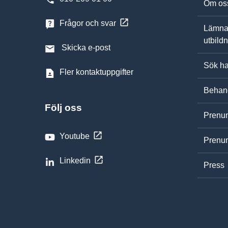
Om os
Frågor och svar
Lämna
utbild
Skicka e-post
Sök ha
Fler kontaktuppgifter
Behand
Följ oss
Prenum
Youtube
Prenum
Linkedin
Press