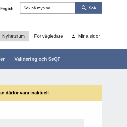
Sök
Sök på myh.se
 English
Nyhetsrum
För vägledare
Mina sidor
ner
Validering och SeQF
 därför vara inaktuell.