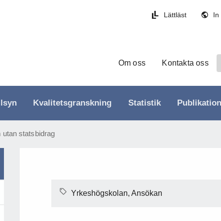
Lättläst
In
Om oss
Kontakta oss
llsyn
Kvalitetsgranskning
Statistik
Publikatio
 utan statsbidrag
Yrkeshögskolan, Ansökan