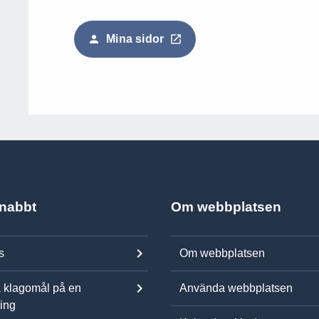
Mina sidor
snabbt
Om webbplatsen
s
Om webbplatsen
 klagomål på en
Använda webbplatsen
ning