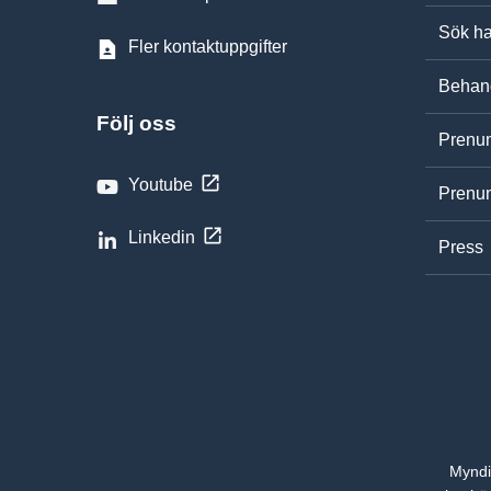
Sök ha
Fler kontaktuppgifter
Behand
Följ oss
Prenum
Youtube
Prenum
Linkedin
Press
Myndi