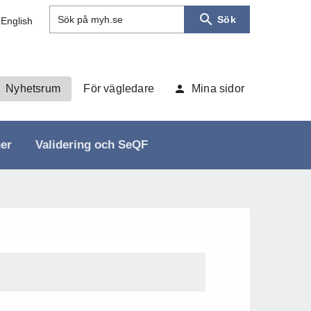
Sök
Sök på myh.se
 English
Nyhetsrum
För vägledare
Mina sidor
ner
Validering och SeQF