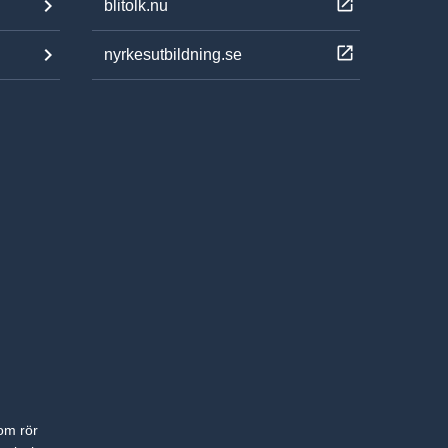
blitolk.nu
nyrkesutbildning.se
om rör