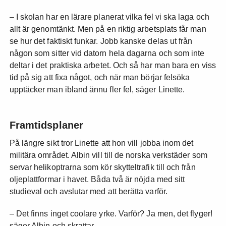
– I skolan har en lärare planerat vilka fel vi ska laga och
allt är genomtänkt. Men på en riktig arbetsplats får man
se hur det faktiskt funkar. Jobb kanske delas ut från
någon som sitter vid datorn hela dagarna och som inte
deltar i det praktiska arbetet. Och så har man bara en viss
tid på sig att fixa något, och när man börjar felsöka
upptäcker man ibland ännu fler fel, säger Linette.
Framtidsplaner
På längre sikt tror Linette att hon vill jobba inom det
militära området. Albin vill till de norska verkstäder som
servar helikoptrarna som kör skytteltrafik till och från
oljeplattformar i havet. Båda två är nöjda med sitt
studieval och avslutar med att berätta varför.
– Det finns inget coolare yrke. Varför? Ja men, det flyger!
säger Albin och skrattar.