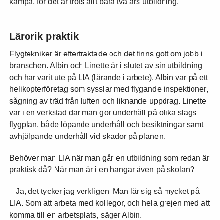
kämpa, för det är trots allt bara två års utbildning.
Lärorik praktik
Flygtekniker är eftertraktade och det finns gott om jobb i
branschen. Albin och Linette är i slutet av sin utbildning
och har varit ute på LIA (lärande i arbete). Albin var på ett
helikopterföretag som sysslar med flygande inspektioner,
sågning av träd från luften och liknande uppdrag. Linette
var i en verkstad där man gör underhåll på olika slags
flygplan, både löpande underhåll och besiktningar samt
avhjälpande underhåll vid skador på planen.
Behöver man LIA när man går en utbildning som redan är
praktisk då? När man är i en hangar även på skolan?
– Ja, det tycker jag verkligen. Man lär sig så mycket på
LIA. Som att arbeta med kollegor, och hela grejen med att
komma till en arbetsplats, säger Albin.