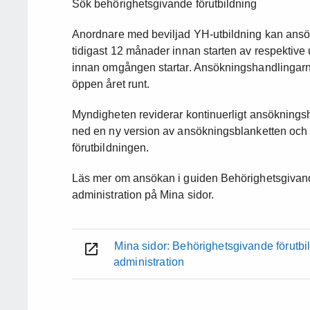
Sök behörighetsgivande förutbildning
Anordnare med beviljad YH-utbildning kan ansök
tidigast 12 månader innan starten av respektiv
innan omgången startar. Ansökningshandlingarn
öppen året runt.
Myndigheten reviderar kontinuerligt ansökningsha
ned en ny version av ansökningsblanketten och m
förutbildningen.
Läs mer om ansökan i guiden Behörighetsgivand
administration på Mina sidor.
Mina sidor: Behörighetsgivande förutb
administration