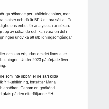
höriga sökande per utbildningsplats, men
na platser och då är BFU ett bra sätt att få
ndighetens enhet för analys och ansökan.
 grupp av sökande och kan vara en del i
längningen undvika att utbildningsomgångar
er och kan erbjudas om det finns eller
 utbildningen. Under 2023 påbörjade över
ing.
nde som inte uppfyller de särskilda
ik YH-utbildning, fortsätter Maria
och ansökan. Genom en godkänd
d plats på den efterföljande YH-