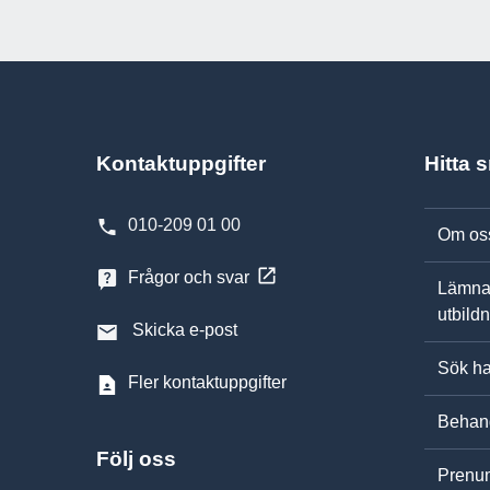
Kontaktuppgifter
Hitta 
010-209 01 00
Om os
Frågor och svar
Lämna
utbild
Skicka e-post
Sök ha
Fler kontaktuppgifter
Behand
Följ oss
Prenum