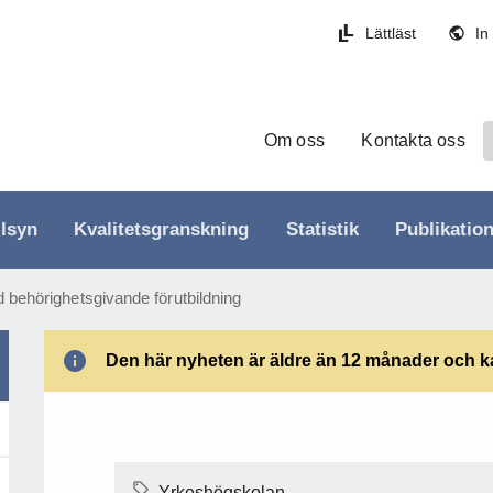
Lättläst
In
Om oss
Kontakta oss
llsyn
Kvalitetsgranskning
Statistik
Publikatio
d behörighetsgivande förutbildning
Den här nyheten är äldre än 12 månader och kan
Yrkeshögskolan