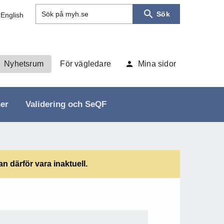
Sök
Sök på myh.se
 English
Nyhetsrum
För vägledare
Mina sidor
ner
Validering och SeQF
 därför vara inaktuell.