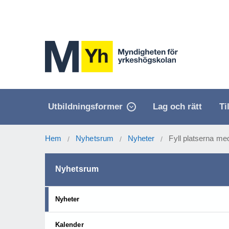
Utbildningsformer
Lag och rätt
Ti
Hem
Nyhetsrum
Nyheter
Fyll platserna me
/
/
/
Nyhetsrum
Nyheter
Kalender