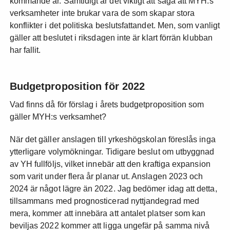
kommande år. Samtidigt är det viktigt att säga att MYH:s
verksamheter inte brukar vara de som skapar stora
konflikter i det politiska beslutsfattandet. Men, som vanligt
gäller att beslutet i riksdagen inte är klart förrän klubban
har fallit.
Budgetproposition för 2022
Vad finns då för förslag i årets budgetproposition som
gäller MYH:s verksamhet?
När det gäller anslagen till yrkeshögskolan föreslås inga
ytterligare volymökningar. Tidigare beslut om utbyggnad
av YH fullföljs, vilket innebär att den kraftiga expansion
som varit under flera år planar ut. Anslagen 2023 och
2024 är något lägre än 2022. Jag bedömer idag att detta,
tillsammans med prognosticerad nyttjandegrad med
mera, kommer att innebära att antalet platser som kan
beviljas 2022 kommer att ligga ungefär på samma nivå