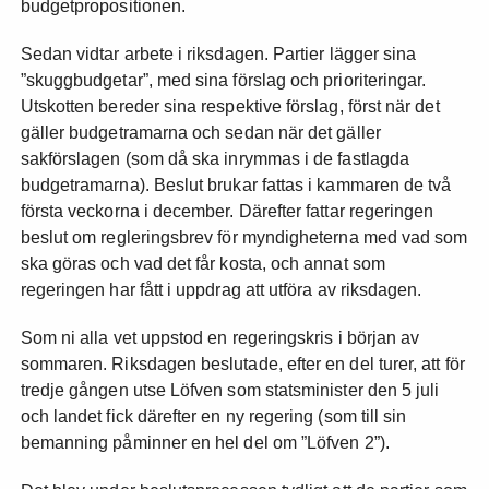
budgetpropositionen.
Sedan vidtar arbete i riksdagen. Partier lägger sina
”skuggbudgetar”, med sina förslag och prioriteringar.
Utskotten bereder sina respektive förslag, först när det
gäller budgetramarna och sedan när det gäller
sakförslagen (som då ska inrymmas i de fastlagda
budgetramarna). Beslut brukar fattas i kammaren de två
första veckorna i december. Därefter fattar regeringen
beslut om regleringsbrev för myndigheterna med vad som
ska göras och vad det får kosta, och annat som
regeringen har fått i uppdrag att utföra av riksdagen.
Som ni alla vet uppstod en regeringskris i början av
sommaren. Riksdagen beslutade, efter en del turer, att för
tredje gången utse Löfven som statsminister den 5 juli
och landet fick därefter en ny regering (som till sin
bemanning påminner en hel del om ”Löfven 2”).