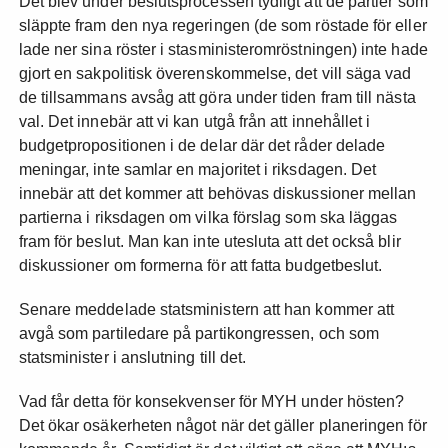
Det blev under beslutsprocessen tydligt att de partier som
släppte fram den nya regeringen (de som röstade för eller
lade ner sina röster i stasministeromröstningen) inte hade
gjort en sakpolitisk överenskommelse, det vill säga vad
de tillsammans avsåg att göra under tiden fram till nästa
val. Det innebär att vi kan utgå från att innehållet i
budgetpropositionen i de delar där det råder delade
meningar, inte samlar en majoritet i riksdagen. Det
innebär att det kommer att behövas diskussioner mellan
partierna i riksdagen om vilka förslag som ska läggas
fram för beslut. Man kan inte utesluta att det också blir
diskussioner om formerna för att fatta budgetbeslut.
Senare meddelade statsministern att han kommer att
avgå som partiledare på partikongressen, och som
statsminister i anslutning till det.
Vad får detta för konsekvenser för MYH under hösten?
Det ökar osäkerheten något när det gäller planeringen för