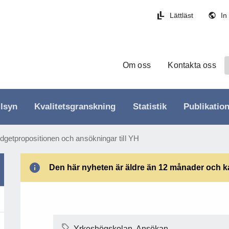
Lättläst
In
Om oss
Kontakta oss
llsyn
Kvalitetsgranskning
Statistik
Publikatio
dgetpropositionen och ansökningar till YH
Den här nyheten är äldre än 12 månader och kan
Yrkeshögskolan, Ansökan