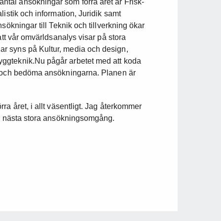
tal ansökningar som förra året är Frisk-
istik och information, Juridik samt
sökningar till Teknik och tillverkning ökar
att vår omvärldsanalys visar på stora
r syns på Kultur, media och design,
ggteknik.Nu pågår arbetet med att koda
a och bedöma ansökningarna. Planen är
a året, i allt väsentligt. Jag återkommer
ör nästa stora ansökningsomgång.