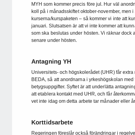
MYH som kommer precis före jul. Hur väl anordnar
koll på i månadsskiftet oktober-november, men i
kurserna/kurspaketen – så kommer vi inte att ku
januari. Slutsatsen är att vi inte kommer att kunn
som ska beslutas under hösten. Vi räknar dock a
senare under hösten.
Antagning YH
Universitets- och högskolerådet (UHR) får extra
BEDA, så att anordnarna i yrkeshögskolan med fle
betygsuppgifter. Syftet är att underlätta antag
att etablera kontakt med UHR, och får återkomma t
vet inte idag om detta arbete tar månader eller år
Korttidsarbete
Regeringen föreslår också förändringar i regelver