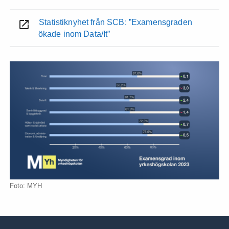
Statistiknyhet från SCB: ”Examensgraden
ökade inom Data/It”
Foto: MYH