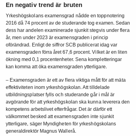
En negativ trend är bruten
Yrkeshögskolans examensgrad nådde en toppnotering
2016 då 74 procent av de studerande tog examen. Sedan
dess har andelen examinerade sjunkit stegvis under flera
år, men under 2023 är examensgraden i princip
oförändrad. Enligt de siffror SCB publicerat idag var
examensgraden förra året 67,6 procent. Vilket är en liten
ökning med 0,1 procentenheter. Sena kompletteringar
kan komma att öka examensgraden ytterligare.
– Examensgraden är ett av flera viktiga mått för att mäta
effektiviteten inom yrkeshögskolan. Att tilldelade
utbildningsplatser fylls och studerande går i mål är
avgörande för att yrkeshögskolan ska kunna leverera den
kompetens arbetslivet efterfrågar. Det är därför ett
välkommet besked att examensgraden inte sjunkit
ytterligare, säger Myndigheten för yrkeshögskolans
generaldirektör Magnus Wallerå.