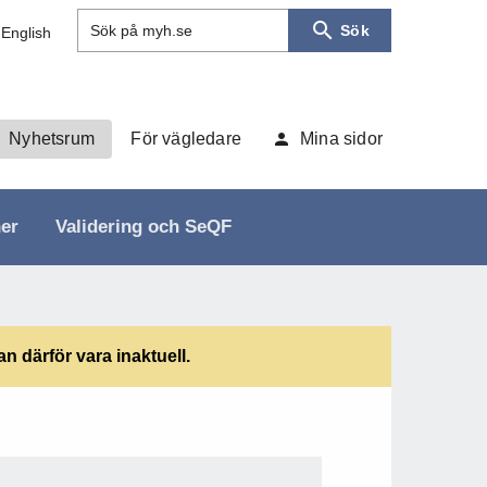
Sök
Sök på myh.se
 English
Nyhetsrum
För vägledare
Mina sidor
ner
Validering och SeQF
 därför vara inaktuell.