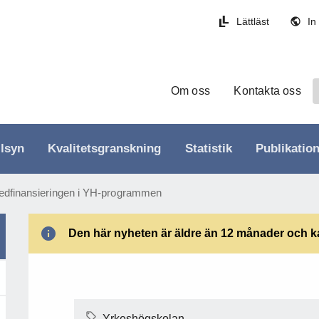
Lättläst
In
Om oss
Kontakta oss
llsyn
Kvalitetsgranskning
Statistik
Publikatio
edfinansieringen i YH-programmen
Den här nyheten är äldre än 12 månader och kan
Yrkeshögskolan