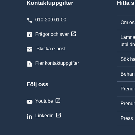
Kontaktuppgifter
Hitta 
010-209 01 00
Om os
Frågor och svar
Lämna
utbild
Skicka e-post
Sök ha
Fler kontaktuppgifter
Behand
Följ oss
Prenum
Youtube
Prenum
Linkedin
Press