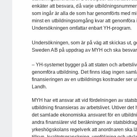
enkäter att besvara, då varje utbildningsnummer
som ingår är alla de som har genomförts med mi
minst en utbildningsomgång kvar att genomföra 
Undersökningen omfattar enbart YH-program.
Undersökningen, som är på väg att skickas ut,
Sweden AB på uppdrag av MYH och ska besvara
– YH-systemet bygger på att staten och arbetsliv
genomföra utbildning. Det finns idag ingen samla
finansieringen av en utbildnings kostnader ser u
Landh.
MYH har ett ansvar att vid fördelningen av statsbi
utbildning finansieras av arbetslivet. Utöver det
det samlade ekonomiska ansvaret för en utbildni
andra finansiärer vid beräkningen av statsbidra
yrkeshögskolans regelverk att anordnaren ska 
tillsyn, kvalitetsgranskning, uppföljning och utvärd