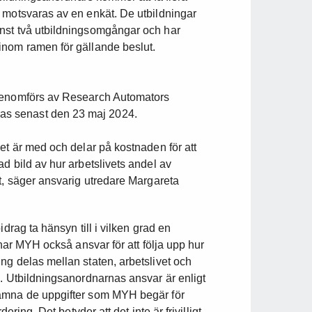
 motsvaras av en enkät. De utbildningar
nst två utbildningsomgångar och har
inom ramen för gällande beslut.
 genomförs av Research Automators
s senast den 23 maj 2024.
et är med och delar på kostnaden för att
d bild av hur arbetslivets andel av
t, säger ansvarig utredare Margareta
drag ta hänsyn till i vilken grad en
 har MYH också ansvar för att följa upp hur
ng delas mellan staten, arbetslivet och
g. Utbildningsanordnarnas ansvar är enligt
lämna de uppgifter som MYH begär för
ering. Det betyder att det inte är frivilligt