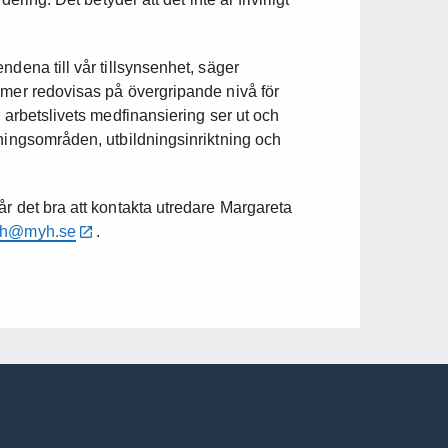
ndena till vår tillsynsenhet, säger
mmer redovisas på övergripande nivå för
 arbetslivets medfinansiering ser ut och
dningsområden, utbildningsinriktning och
r det bra att kontakta utredare Margareta
ndh@myh.se
.