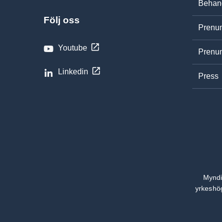
Behand
Följ oss
Prenum
Youtube
Prenum
Linkedin
Press
Myndi
yrkeshög