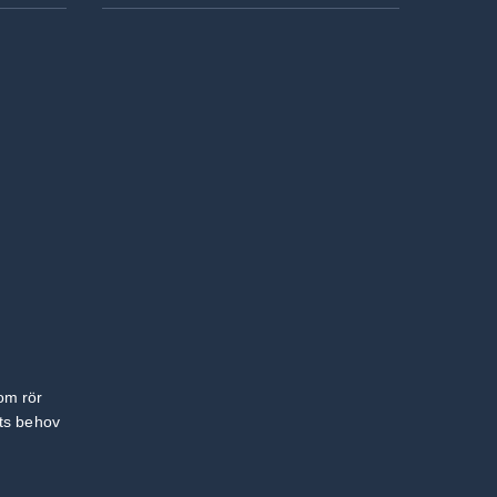
om rör
ets behov