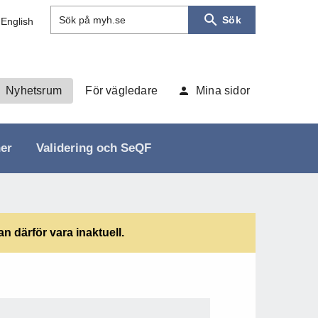
Sök
Sök på myh.se
 English
Nyhetsrum
För vägledare
Mina sidor
ner
Validering och SeQF
 därför vara inaktuell.