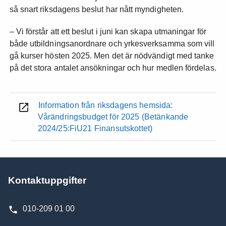
så snart riksdagens beslut har nått myndigheten.
– Vi förstår att ett beslut i juni kan skapa utmaningar för
både utbildningsanordnare och yrkesverksamma som vill
gå kurser hösten 2025. Men det är nödvändigt med tanke
på det stora antalet ansökningar och hur medlen fördelas.
Information från riksdagens hemsida:
Vårändringsbudget för 2025 (Betänkande
2024/25:FiU21 Finansutskottet)
Kontaktuppgifter
010-209 01 00