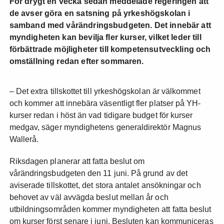
För drygt en vecka sedan meddelade regeringen att
de avser göra en satsning på yrkeshögskolan i
samband med vårändringsbudgeten. Det innebär att
myndigheten kan bevilja fler kurser, vilket leder till
förbättrade möjligheter till kompetensutveckling och
omställning redan efter sommaren.
– Det extra tillskottet till yrkeshögskolan är välkommet
och kommer att innebära väsentligt fler platser på YH-
kurser redan i höst än vad tidigare budget för kurser
medgav, säger myndighetens generaldirektör Magnus
Wallerå.
Riksdagen planerar att fatta beslut om
vårändringsbudgeten den 11 juni. På grund av det
aviserade tillskottet, det stora antalet ansökningar och
behovet av väl avvägda beslut mellan år och
utbildningsområden kommer myndigheten att fatta beslut
om kurser först senare i juni. Besluten kan kommuniceras