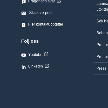
Frågor och svar
Lämna
utbild
Skicka e-post
Sök ha
Fler kontaktuppgifter
Behand
Följ oss
Prenum
Youtube
Prenum
Linkedin
Press