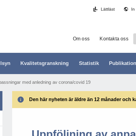
Lättläst
In
Om oss
Kontakta oss
llsyn
Kvalitetsgranskning
Statistik
Publikatio
npassningar med anledning av corona/covid 19
Den här nyheten är äldre än 12 månader och kan
Uppföljning av anp