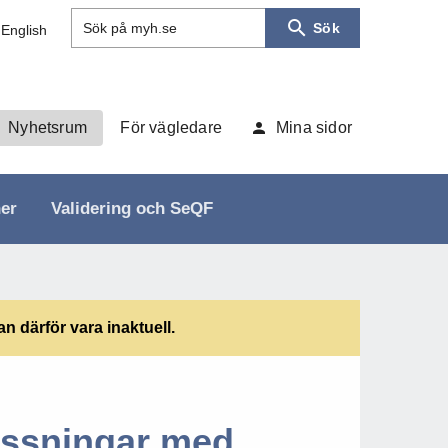
Sök
Sök på myh.se
 English
Nyhetsrum
För vägledare
Mina sidor
ner
Validering och SeQF
 därför vara inaktuell.
assningar med