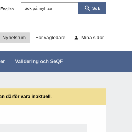
Sök
Sök på myh.se
 English
Nyhetsrum
För vägledare
Mina sidor
ner
Validering och SeQF
 därför vara inaktuell.