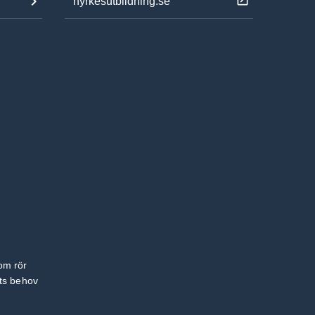
nyrkesutbildning.se
om rör
ets behov