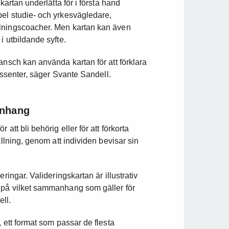
kartan underlätta för i första hand
el studie- och yrkesvägledare,
llningscoacher. Men kartan kan även
i utbildande syfte.
ansch kan använda kartan för att förklara
ressenter, säger Svante Sandell.
anhang
att bli behörig eller för att förkorta
ällning, genom att individen bevisar sin
ringar. Valideringskartan är illustrativ
 på vilket sammanhang som gäller för
ll.
 ett format som passar de flesta