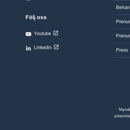
Behand
Följ oss
Prenum
Youtube
Prenum
Linkedin
Press
Myndi
yrkeshög