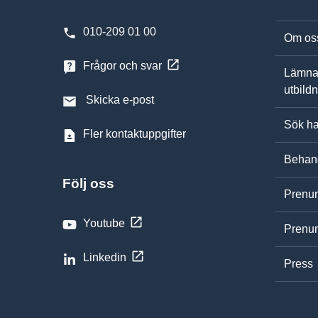
010-209 01 00
Om os
Frågor och svar
Lämna
utbild
Skicka e-post
Sök ha
Fler kontaktuppgifter
Behand
Följ oss
Prenum
Youtube
Prenum
Linkedin
Press