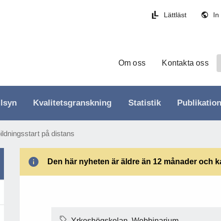
Lättläst
In
Om oss
Kontakta oss
llsyn
Kvalitetsgranskning
Statistik
Publikatio
ldningsstart på distans
Den här nyheten är äldre än 12 månader och kan
Yrkeshögskolan, Webbinarium