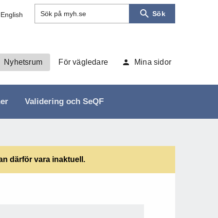
Sök
Sök på myh.se
 English
Nyhetsrum
För vägledare
Mina sidor
ner
Validering och SeQF
 därför vara inaktuell.