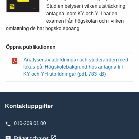
Studien belyser i vilken utsträckning
antagna inom KY och YH har en
examen från högskolan och i vilken
omfattning de har högskolepoäng.
Öppna publikationen
Analyser av utbildningar och studeranden med
fokus på: Högskolebakgrund hos antagna till
KY och YH utbildningar
(pdf, 783 kB)
Kontaktuppgifter
010-209 01 00
Frågor och svar