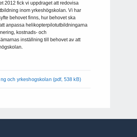
et 2012 fick vi uppdraget att redovisa
utbildning inom yrkeshögskolan. Vi har
 syfte behovet finns, hur behovet ska
 att anpassa helikopterpilotutbildningarna
ionering, kostnads- och
marnas inställning till behovet av att
shögskolan.
dning och yrkeshogskolan
(pdf, 538 kB)