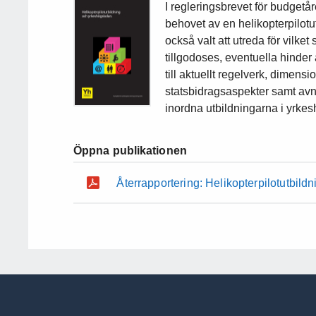
I regleringsbrevet för budgetår
behovet av en helikopterpilot
också valt att utreda för vilket
tillgodoses, eventuella hinder
till aktuellt regelverk, dimens
statsbidragsaspekter samt avnä
inordna utbildningarna i yrke
Öppna publikationen
Återrapportering: Helikopterpilotutbil