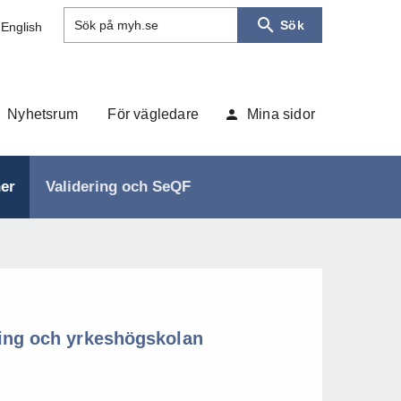
Sök
Sök på myh.se
 English
Nyhetsrum
För vägledare
Mina sidor
ner
Validering och SeQF
ning och yrkeshögskolan