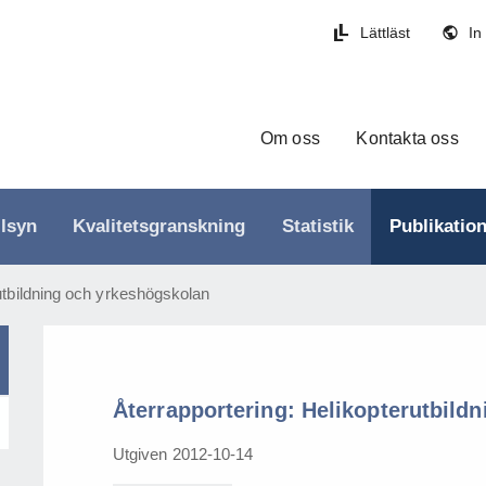
Lättläst
In
Om oss
Kontakta oss
llsyn
Kvalitetsgranskning
Statistik
Publikatio
rutbildning och yrkeshögskolan
Återrapportering: Helikopterutbild
Utgiven 2012-10-14