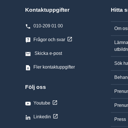
Kontaktuppgifter
Hitta 
010-209 01 00
Om os
Frågor och svar
Lämna
utbild
Skicka e-post
Sök ha
Fler kontaktuppgifter
Behand
Följ oss
Prenum
Youtube
Prenum
Linkedin
Press