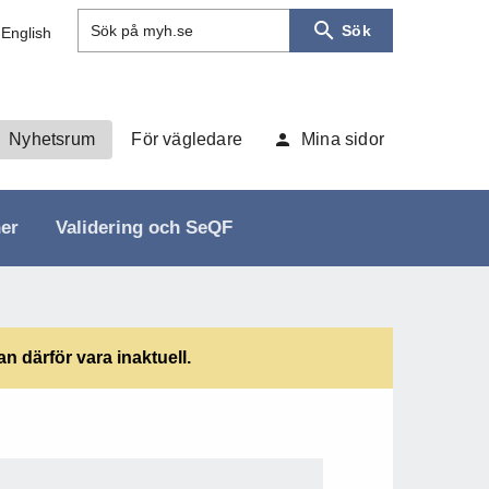
Sök
Sök på myh.se
 English
Nyhetsrum
För vägledare
Mina sidor
ner
Validering och SeQF
 därför vara inaktuell.