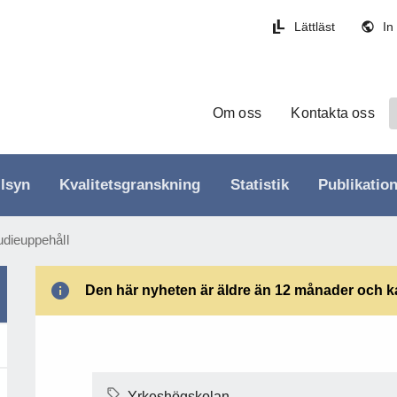
Lättläst
In
Om oss
Kontakta oss
llsyn
Kvalitetsgranskning
Statistik
Publikatio
udieuppehåll
Den här nyheten är äldre än 12 månader och kan
Yrkeshögskolan