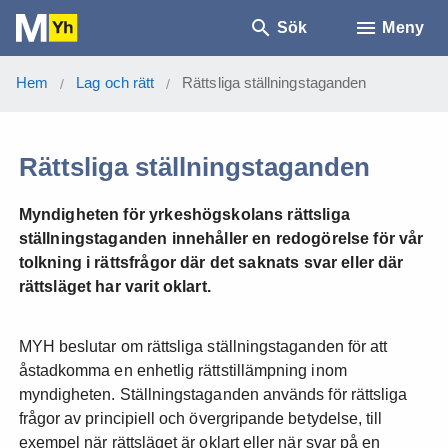
Sök
Meny
Hem
Lag och rätt
Rättsliga ställningstaganden
/
/
Rättsliga ställningstaganden
Myndigheten för yrkeshögskolans rättsliga
ställningstaganden innehåller en redogörelse för vår
tolkning i rättsfrågor där det saknats svar eller där
rättsläget har varit oklart.
MYH beslutar om rättsliga ställningstaganden för att
åstadkomma en enhetlig rättstillämpning inom
myndigheten. Ställningstaganden används för rättsliga
frågor av principiell och övergripande betydelse, till
exempel när rättsläget är oklart eller när svar på en