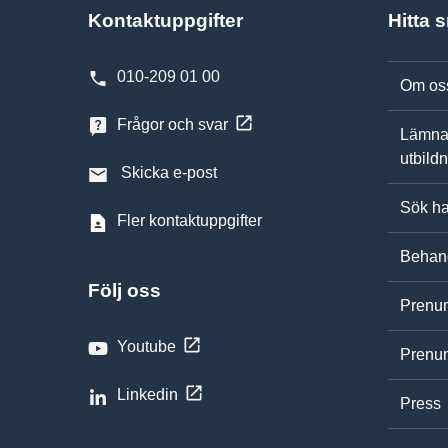
Kontaktuppgifter
Hitta 
010-209 01 00
Om os
Frågor och svar
Lämna
utbild
Skicka e-post
Sök ha
Fler kontaktuppgifter
Behand
Följ oss
Prenum
Youtube
Prenum
Linkedin
Press