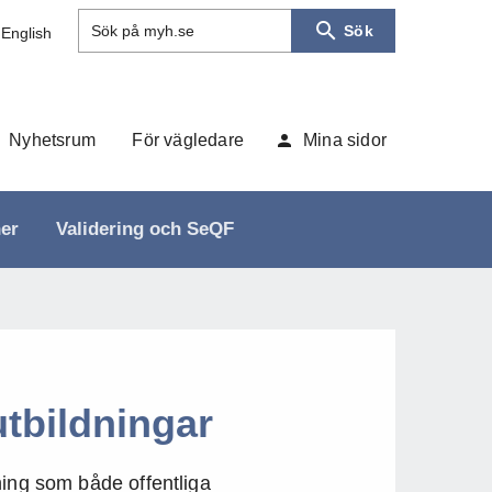
Sök
Sök på myh.se
 English
Nyhetsrum
För vägledare
Mina sidor
ner
Validering och SeQF
utbildningar
ning som både offentliga