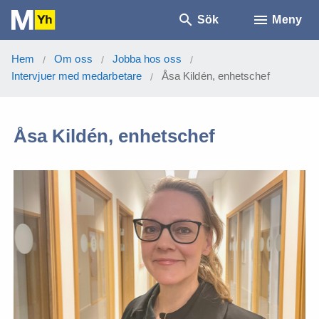
Sök
Meny
Hem
Om oss
Jobba hos oss
/
/
/
Intervjuer med medarbetare
Åsa Kildén, enhetschef
/
Åsa Kildén, enhetschef