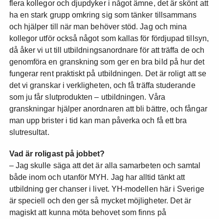
flera kollegor och djupdyker i något ämne, det är skönt att
ha en stark grupp omkring sig som tänker tillsammans
och hjälper till när man behöver stöd. Jag och mina
kollegor utför också något som kallas för fördjupad tillsyn,
då åker vi ut till utbildningsanordnare för att träffa de och
genomföra en granskning som ger en bra bild på hur det
fungerar rent praktiskt på utbildningen. Det är roligt att se
det vi granskar i verkligheten, och få träffa studerande
som ju får slutprodukten – utbildningen. Våra
granskningar hjälper anordnaren att bli bättre, och fångar
man upp brister i tid kan man påverka och få ett bra
slutresultat.
Vad är roligast på jobbet?
– Jag skulle säga att det är alla samarbeten och samtal
både inom och utanför MYH. Jag har alltid tänkt att
utbildning ger chanser i livet. YH-modellen här i Sverige
är speciell och den ger så mycket möjligheter. Det är
magiskt att kunna möta behovet som finns på