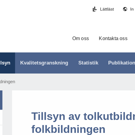
Lättläst
In
Om oss
Kontakta oss
llsyn
Kvalitetsgranskning
Statistik
Publikatio
ildningen
Tillsyn av tolkutbil
folkbildningen