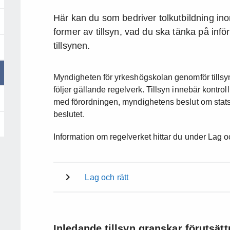
Här kan du som bedriver tolkutbildning ino
former av tillsyn, vad du ska tänka på infö
tillsynen.
Myndigheten för yrkeshögskolan genomför tillsyn f
följer gällande regelverk. Tillsyn innebär kontrol
med förordningen, myndighetens beslut om stats
beslutet.
Information om regelverket hittar du under Lag oc
Lag och rätt
Inledande tillsyn granskar förutsätt