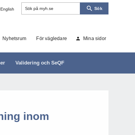
Sök
Sök på myh.se
 English
Nyhetsrum
För vägledare
Mina sidor
ner
Validering och SeQF
dning inom