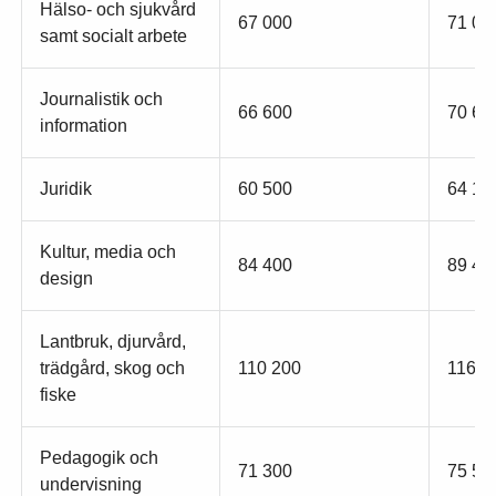
Hälso- och sjukvård
67 000
71 00
samt socialt arbete
Journalistik och
66 600
70 60
information
Juridik
60 500
64 10
Kultur, media och
84 400
89 40
design
Lantbruk, djurvård,
trädgård, skog och
110 200
116 7
fiske
Pedagogik och
71 300
75 50
undervisning