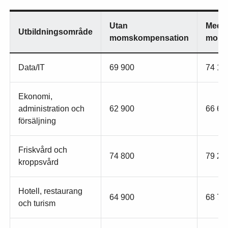
Utan
Med
Utbildningsområde
momskompensation
moms
Data/IT
69 900
74 10
Ekonomi,
administration och
62 900
66 60
försäljning
Friskvård och
74 800
79 20
kroppsvård
Hotell, restaurang
64 900
68 70
och turism