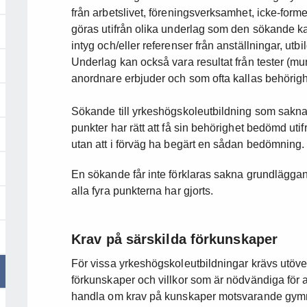
från arbetslivet, föreningsverksamhet, icke-for
göras utifrån olika underlag som den sökande ka
intyg och/eller referenser från anställningar, utbi
Underlag kan också vara resultat från tester (mun
anordnare erbjuder och som ofta kallas behörigh
Sökande till yrkeshögskoleutbildning som sakna
punkter har rätt att få sin behörighet bedömd uti
utan att i förväg ha begärt en sådan bedömning.
En sökande får inte förklaras sakna grundlägga
alla fyra punkterna har gjorts.
Krav på särskilda förkunskaper
För vissa yrkeshögskoleutbildningar krävs utöv
förkunskaper och villkor som är nödvändiga för a
handla om krav på kunskaper motsvarande gymn