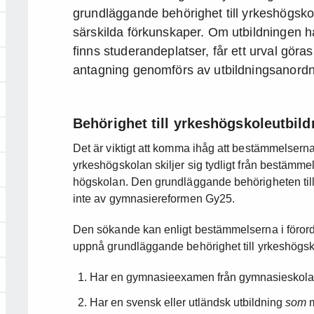
grundläggande behörighet till yrkeshögskol
särskilda förkunskaper. Om utbildningen h
finns studerandeplatser, får ett urval gör
antagning genomförs av utbildningsanord
Behörighet till yrkeshögskoleutbild
Det är viktigt att komma ihåg att bestämmelserna
yrkeshögskolan skiljer sig tydligt från bestämme
högskolan. Den grundläggande behörigheten till
inte av gymnasiereformen Gy25.
Den sökande kan enligt bestämmelserna i föro
uppnå grundläggande behörighet till yrkeshögskol
Har en gymnasieexamen från gymnasieskolan
Har en svensk eller utländsk utbildning
som
m