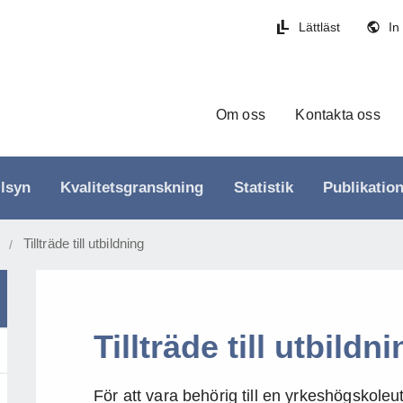
Lättläst
In
Om oss
Kontakta oss
llsyn
Kvalitetsgranskning
Statistik
Publikatio
Tillträde till utbildning
/
Tillträde till utbildn
För att vara behörig till en yrkeshögskol