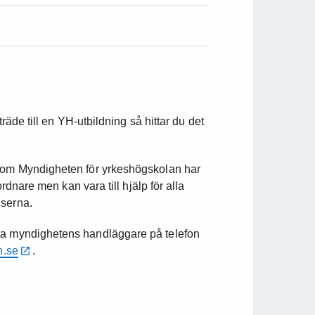
träde till en YH-utbildning så hittar du det
 som Myndigheten för yrkeshögskolan har
ordnare men kan vara till hjälp för alla
lserna.
ta myndighetens handläggare på telefon
h.se
.