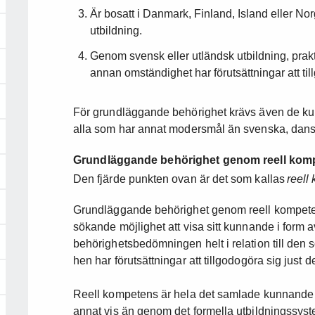
Är bosatt i Danmark, Finland, Island eller No
utbildning.
Genom svensk eller utländsk utbildning, prakt
annan omständighet har förutsättningar att til
För grundläggande behörighet krävs även de k
alla som har annat modersmål än svenska, danska
Grundläggande behörighet genom reell kom
Den fjärde punkten ovan är det som kallas
reell
Grundläggande behörighet genom reell kompetens
sökande möjlighet att visa sitt kunnande i form 
behörighetsbedömningen helt i relation till den 
hen har förutsättningar att tillgodogöra sig just 
Reell kompetens är hela det samlade kunnande 
annat vis än genom det formella utbildningssys