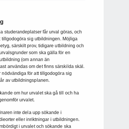
ng
ga studerandeplatser får urval göras, och
 tillgodogöra sig utbildningen. Möjliga
tyg, särskilt prov, tidigare utbildning och
urvalsgrunder som ska gälla för en
e utbildning (om annan än
ast användas om det finns särskilda skäl.
 nödvändiga för att tillgodogöra sig
år av utbildningsplanen.
kande om hur urvalet ska gå till och ha
 genomför urvalet.
rdnaren inte dela upp sökande i
dieorter eller inriktningar i utbildningen.
ämbördigt i urvalet och sökande ska