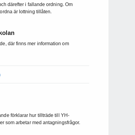
 och därefter i fallande ordning. Om
rdna är lottning tillåten.
kolan
de, där finns mer information om
n
e förklarar hur tillträde till YH-
soner som arbetar med antagningsfrågor.