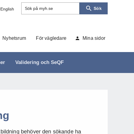
Sök
Sök på myh.se
 English
Nyhetsrum
För vägledare
Mina sidor
ner
Validering och SeQF
ing
eutbildning behöver den sökande ha