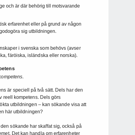
rge och är där behörig till motsvarande
isk erfarenhet eller på grund av någon
lgodogöra sig utbildningen.
unskaper i svenska som behövs (avser
, färöiska, isländska eller norska).
petens
 kompetens
.
 är speciell på två sätt. Dels har den
av reell kompetens. Dels görs
sökta utbildningen – kan sökande visa att
den här utbildningen?
den sökande har skaffat sig, också på
temet. Det kan handla om erfarenheter