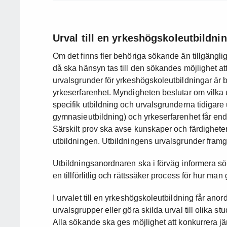
Urval till en yrkeshögskoleutbildni
Om det finns fler behöriga sökande än tillgängli
då ska hänsyn tas till den sökandes möjlighet att
urvalsgrunder för yrkeshögskoleutbildningar är be
yrkeserfarenhet. Myndigheten beslutar om vilka 
specifik utbildning och urvalsgrunderna tidigar
gymnasieutbildning) och yrkeserfarenhet får end
Särskilt prov ska avse kunskaper och färdigheter
utbildningen. Utbildningens urvalsgrunder framg
Utbildningsanordnaren ska i förväg informera sö
en tillförlitlig och rättssäker process för hur man
I urvalet till en yrkeshögskoleutbildning får ano
urvalsgrupper eller göra skilda urval till olika stu
Alla sökande ska ges möjlighet att konkurrera j