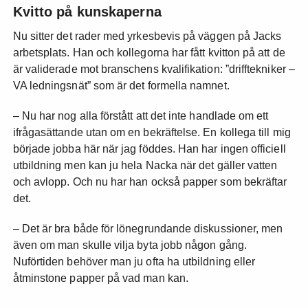
Kvitto på kunskaperna
Nu sitter det rader med yrkesbevis på väggen på Jacks
arbetsplats. Han och kollegorna har fått kvitton på att de
är validerade mot branschens kvalifikation: ”drifftekniker –
VA ledningsnät” som är det formella namnet.
– Nu har nog alla förstått att det inte handlade om ett
ifrågasättande utan om en bekräftelse. En kollega till mig
började jobba här när jag föddes. Han har ingen officiell
utbildning men kan ju hela Nacka när det gäller vatten
och avlopp. Och nu har han också papper som bekräftar
det.
– Det är bra både för lönegrundande diskussioner, men
även om man skulle vilja byta jobb någon gång.
Nuförtiden behöver man ju ofta ha utbildning eller
åtminstone papper på vad man kan.