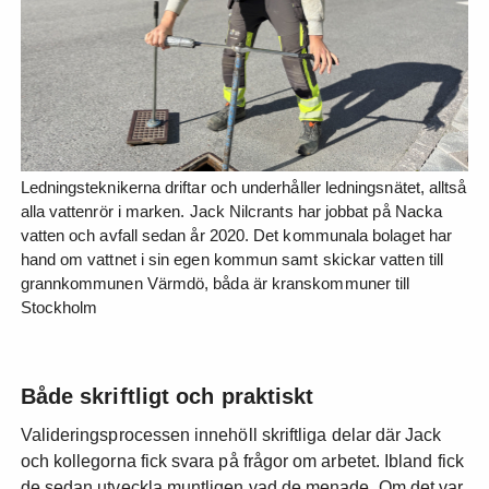
Ledningsteknikerna driftar och underhåller ledningsnätet, alltså
alla vattenrör i marken. Jack Nilcrants har jobbat på Nacka
vatten och avfall sedan år 2020. Det kommunala bolaget har
hand om vattnet i sin egen kommun samt skickar vatten till
grannkommunen Värmdö, båda är kranskommuner till
Stockholm
Både skriftligt och praktiskt
Valideringsprocessen innehöll skriftliga delar där Jack
och kollegorna fick svara på frågor om arbetet. Ibland fick
de sedan utveckla muntligen vad de menade. Om det var