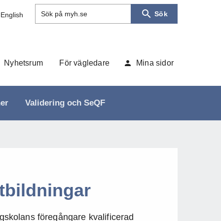
Sök
Sök på myh.se
 English
Nyhetsrum
För vägledare
Mina sidor
ner
Validering och SeQF
tbildningar
kolans föregångare kvalificerad