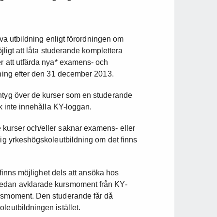
riva utbildning enligt förordningen om
öjligt att låta studerande komplettera
er att utfärda nya* examens- och
dning efter den 31 december 2013.
intyg över de kurser som en studerande
ck inte innehålla KY-loggan.
 kurser och/eller saknar examens- eller
dig yrkeshögskoleutbildning om det finns
n finns möjlighet dels att ansöka hos
redan avklarade kursmoment från KY-
ursmoment. Den studerande får då
leutbildningen istället.