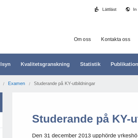
Lättläst
In
Om oss
Kontakta oss
llsyn
Kvalitetsgranskning
Statistik
Publikatio
Examen
Studerande på KY-utbildningar
/
/
Studerande på KY-u
Den 31 december 2013 upphörde yrkeshögs