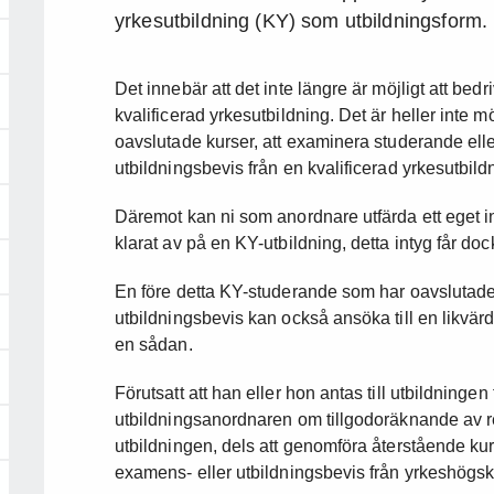
yrkesutbildning (KY) som utbildningsform.
Det innebär att det inte längre är möjligt att bed
kvalificerad yrkesutbildning. Det är heller inte m
oavslutade kurser, att examinera studerande ell
utbildningsbevis från en kvalificerad yrkesutbil
Däremot kan ni som anordnare utfärda ett eget 
klarat av på en KY-utbildning, detta intyg får do
En före detta KY-studerande som har oavslutade
utbildningsbevis kan också ansöka till en likvär
en sådan.
Förutsatt att han eller hon antas till utbildninge
utbildningsanordnaren om tillgodoräknande av 
utbildningen, dels att genomföra återstående k
examens- eller utbildningsbevis från yrkeshögsko