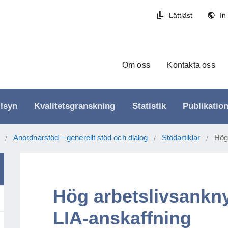
Lättläst
In
Om oss
Kontakta oss
llsyn
Kvalitetsgranskning
Statistik
Publikatio
Anordnarstöd – generellt stöd och dialog
Stödartiklar
Hög 
/
/
/
Hög arbetslivsankny
LIA-anskaffning