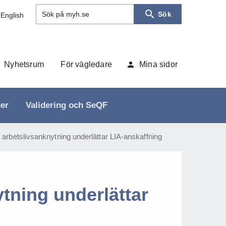
Sök
Sök på myh.se
 English
Nyhetsrum
För vägledare
Mina sidor
ner
Validering och SeQF
arbetslivsanknytning underlättar LIA-anskaffning
tning underlättar