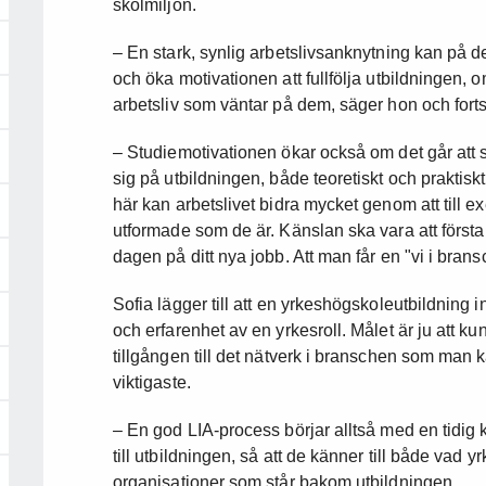
skolmiljön.
– En stark, synlig arbetslivsanknytning kan på de
och öka motivationen att fullfölja utbildningen, 
arbetsliv som väntar på dem, säger hon och forts
– Studiemotivationen ökar också om det går att s
sig på utbildningen, både teoretiskt och praktisk
här kan arbetslivet bidra mycket genom att till e
utformade som de är. Känslan ska vara att första
dagen på ditt nya jobb. Att man får en "vi i bran
Sofia lägger till att en yrkeshögskoleutbildning in
och erfarenhet av en yrkesroll. Målet är ju att ku
tillgången till det nätverk i branschen som man
viktigaste.
– En god LIA-process börjar alltså med en tidig
till utbildningen, så att de känner till både vad 
organisationer som står bakom utbildningen.