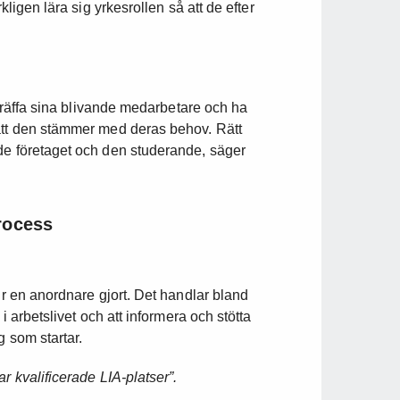
kligen lära sig yrkesrollen så att de efter
å träffa sina blivande medarbetare och ha
 att den stämmer med deras behov. Rätt
de företaget och den studerande, säger
rocess
ur en anordnare gjort. Det handlar bland
i arbetslivet och att informera och stötta
g som startar.
r kvalificerade LIA-platser”.