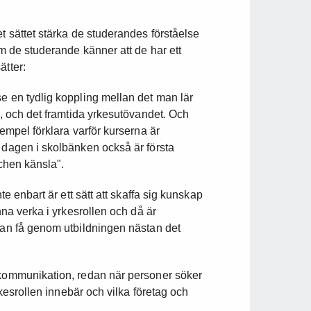
t sättet stärka de studerandes förståelse
om de studerande känner att de har ett
ätter:
e en tydlig koppling mellan det man lär
t, och det framtida yrkesutövandet. Och
xempel förklara varför kurserna är
 dagen i skolbänken också är första
schen känsla".
te enbart är ett sätt att skaffa sig kunskap
nna verka i yrkesrollen och då är
 kan få genom utbildningen nästan det
 kommunikation, redan när personer söker
yrkesrollen innebär och vilka företag och