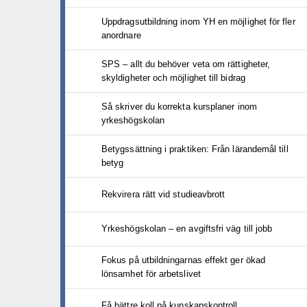
Uppdragsutbildning inom YH en möjlighet för fler
anordnare
SPS – allt du behöver veta om rättigheter,
skyldigheter och möjlighet till bidrag
Så skriver du korrekta kursplaner inom
yrkeshögskolan
Betygssättning i praktiken: Från lärandemål till
betyg
Rekvirera rätt vid studieavbrott
Yrkeshögskolan – en avgiftsfri väg till jobb
Fokus på utbildningarnas effekt ger ökad
lönsamhet för arbetslivet
Få bättre koll på kunskapskontroll