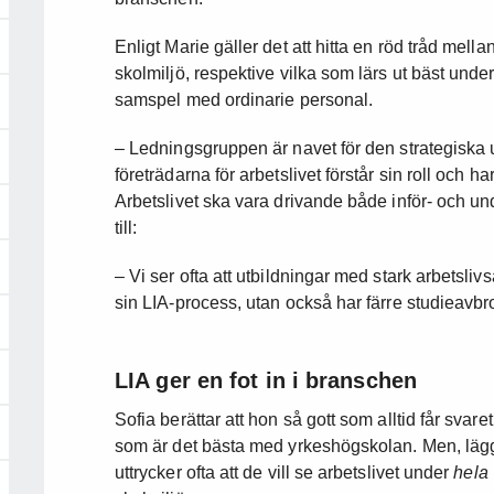
Enligt Marie gäller det att hitta en röd tråd mell
skolmiljö, respektive vilka som lärs ut bäst under
samspel med ordinarie personal.
– Ledningsgruppen är navet för den strategiska ut
företrädarna för arbetslivet förstår sin roll och h
Arbetslivet ska vara drivande både inför- och un
till:
– Vi ser ofta att utbildningar med stark arbetsli
sin LIA-process, utan också har färre studieavb
LIA ger en fot in i branschen
Sofia berättar att hon så gott som alltid får svar
som är det bästa med yrkeshögskolan. Men, lägg
uttrycker ofta att de vill se arbetslivet under
hela