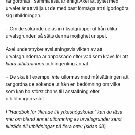
rangordnas i samma lista är enligt Axel att syftet med
urvalet är att välja ut de med bäst förmåga att tillgodogöra
sig utbildningen.
– Om de sökande delas in i kvotgrupper utifrån olika
urvalsgrunder, så sätts denna möjlighet ur spel.
Axel understryker avslutningsvis vikten av att
urvalsgrunderna är anpassade efter vad som krävs för att
klara utbildningen
och ingenting annat.
– De ska till exempel
inte
utformas med målsättningen att
rangordna de sökande utifrån en bedömning om vilka
som kan ha störst chans till anställning efter
utbildningens slut.
I ”Handbok för tillträde till yrkeshögskolan” kan du läsa
mer om bland annat utformning av urvalsgrunder samt
tillträde till utbildningar på flera orter (sidan 68).